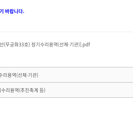
기 바랍니다.
(무궁화33호) 정기수리용역(선체·기관)].pdf
수리용역(선체·기관)
이수리용역(추진축계 등)