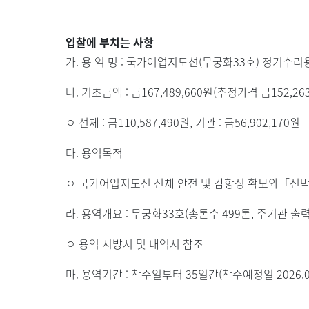
입찰에 부치는 사항
가. 용 역 명 : 국가어업지도선(무궁화33호) 정기수리
나. 기초금액 : 금167,489,660원(추정가격 금152,26
ㅇ 선체 : 금110,587,490원, 기관 : 금56,902,170원
다. 용역목적
ㅇ 국가어업지도선 선체 안전 및 감항성 확보와「선
라. 용역개요 : 무궁화33호(총톤수 499톤, 주기관 출력 3
ㅇ 용역 시방서 및 내역서 참조
마. 용역기간 : 착수일부터 35일간(착수예정일 2026.04