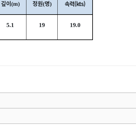
깊이
정원
명
속력(kts)
(m)
(
)
5.1
19
19.0