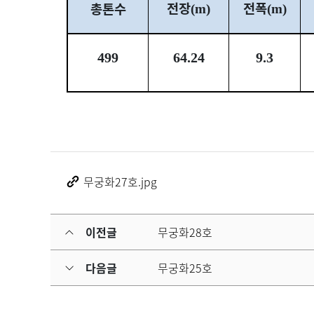
전장
전폭
총톤수
(m)
(m)
499
64.24
9.3
무궁화27호.jpg
이전글
무궁화28호
다음글
무궁화25호